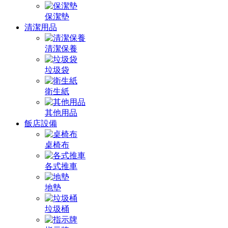
保潔墊
清潔用品
清潔保養
垃圾袋
衛生紙
其他用品
飯店設備
桌椅布
各式推車
地墊
垃圾桶