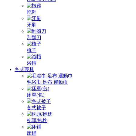
拖鞋
牙刷
刮鬍刀
梳子
浴帽
各式寢具
毛浴巾 足布 運動巾
床單(包)
各式被子
枕頭/抱枕
床鋪