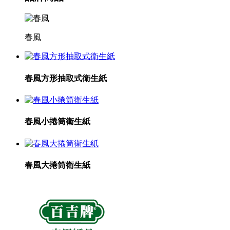
春風
春風方形抽取式衛生紙
春風小捲筒衛生紙
春風大捲筒衛生紙