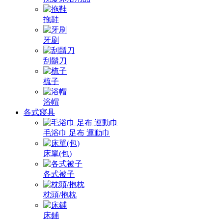
拖鞋
牙刷
刮鬍刀
梳子
浴帽
各式寢具
毛浴巾 足布 運動巾
床單(包)
各式被子
枕頭/抱枕
床鋪