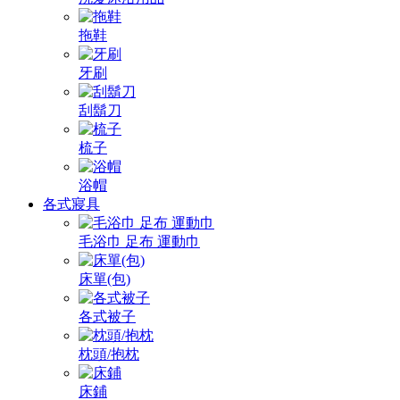
拖鞋
牙刷
刮鬍刀
梳子
浴帽
各式寢具
毛浴巾 足布 運動巾
床單(包)
各式被子
枕頭/抱枕
床鋪