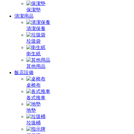
保潔墊
清潔用品
清潔保養
垃圾袋
衛生紙
其他用品
飯店設備
桌椅布
各式推車
地墊
垃圾桶