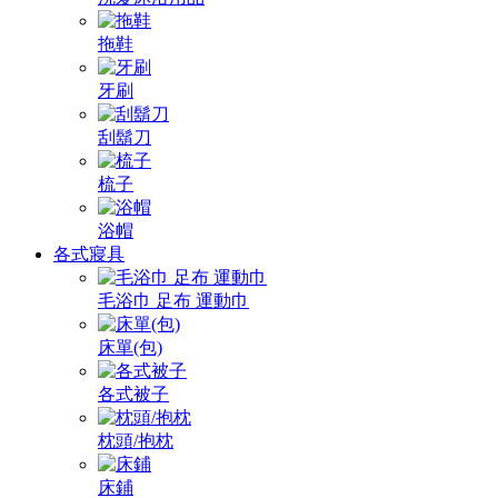
拖鞋
牙刷
刮鬍刀
梳子
浴帽
各式寢具
毛浴巾 足布 運動巾
床單(包)
各式被子
枕頭/抱枕
床鋪